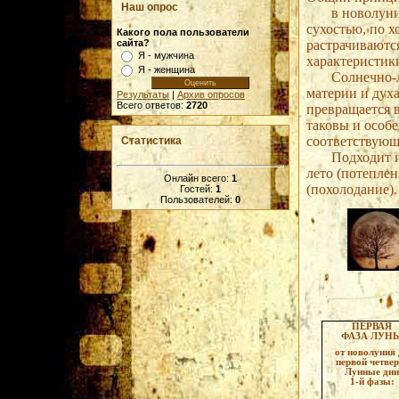
Наш опрос
в новолуние Л
сухостью, по х
Какого пола пользователи
сайта?
растрачиваютс
Я - мужчина
характеристик
Я - женщина
Солнечно-лун
материи и духа
Результаты
|
Архив опросов
Всего ответов:
2720
превращается в
таковы и особ
соответствующ
Статистика
Подходит и так
лето (потеплени
Онлайн всего:
1
(похолодание).
Гостей:
1
Пользователей:
0
ПЕРВАЯ
ФАЗА ЛУН
от новолуния 
первой четвер
Лунные дни
1-й фазы: