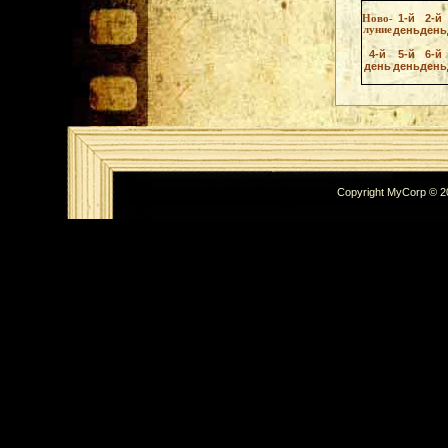
1-й
2-й
Ново-
луние
день
день
4-й
5-й
6-й
день
день
день
Copyright MyCorp © 2