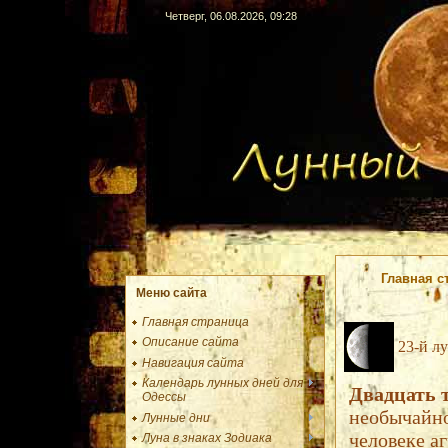
Четверг, 06.08.2026, 09:28
Главная с
Меню сайта
Главная страница
Описание сайта
23-й л
Навигация сайта
Календарь лунных дней для
Одессы
Лунные дни
Луна в знаках Зодиака